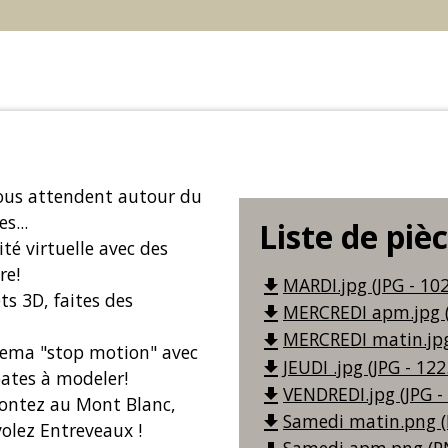
vous attendent autour du
s...
Liste de piè
ité virtuelle avec des
re!
MARDI.jpg (JPG - 102
file_download
ts 3D, faites des
MERCREDI apm.jpg (J
file_download
MERCREDI matin.jpg 
file_download
inema "stop motion" avec
JEUDI .jpg (JPG - 122
file_download
pates à modeler!
VENDREDI.jpg (JPG -
file_download
 montez au Mont Blanc,
Samedi matin.png (
file_download
olez Entreveaux !