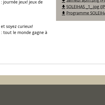
Samedi apm.png (PN
file_download
: journée jeux! jeux de
SOLEIHAS _1_.jpg (JP
file_download
Programme SOLEIHAS
file_download
 et soyez curieux!
es : tout le monde gagne à