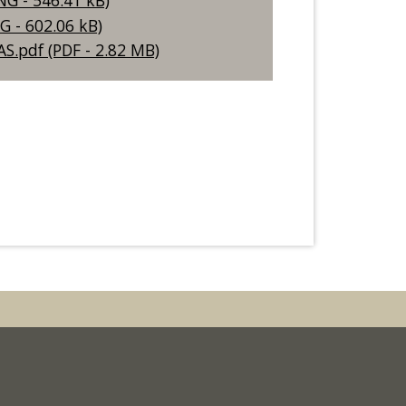
G - 546.41 kB)
G - 602.06 kB)
.pdf (PDF - 2.82 MB)