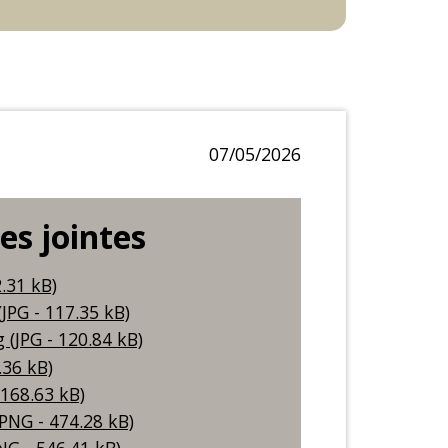
07/05/2026
ces jointes
.31 kB)
PG - 117.35 kB)
(JPG - 120.84 kB)
.36 kB)
 168.63 kB)
PNG - 474.28 kB)