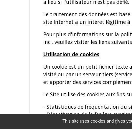
a lieu si l'utilisateur n'est pas défié.
Le traitement des données est basé s
site Internet a un intérêt légitime à
Pour plus d'informations sur la polit
Inc., veuillez visiter les liens suivants
Utilisation de cookies
Un cookie est un petit fichier texte
visité ou par un serveur tiers (servi
et apporter des services complément
Le Site utilise des cookies aux fins su
- Statistiques de fréquentation du si
- Désactivation de la fenêtre surgiss
This site uses cookies and gives you
- Validation de l’utilisation des cooki
- Les cookies déposés sur votre termi