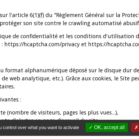
ur l'article 6(1)(f) du "Règlement Général sur la Prote
 protéger son site contre le crawling automatisé abusif
ique de confidentialité et les conditions d'utilisation
 :
https://hcaptcha.com/privacy
et
https://hcaptcha.c
 au format alphanumérique déposé sur le disque dur de 
ce de web analytique, etc.). Grâce aux cookies, le Site 
aires.
ivantes :
te (nombre de visiteurs, pages les plus vues...),
ante d'alertes en page d'accueil du site,
 control over what you want to activate
OK, accept all
es.
nal ont une durée de vie limitée à 183 jours. Au-delà de