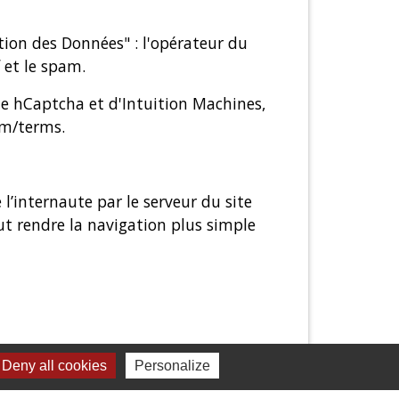
ction des Données" : l'opérateur du
 et le spam.
 de hCaptcha et d'Intuition Machines,
om/terms
.
l’internaute par le serveur du site
peut rendre la navigation plus simple
Deny all cookies
Personalize
 ce délai, ils sont