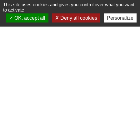
This site uses cookies and gives you control over what you want
to activate
OK, accept all
Deny all cookies
Personalize
1
-2
-3
Contacts
rue Clastre
04120 Soleilhas - FRANCE
+33 4 93 60 42 87
-
-
Mentions légales
Politique de confidentialité